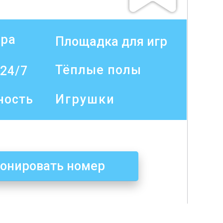
ера
Площадка для игр
Тёплые полы
24/7
ность
Игрушки
онировать номер