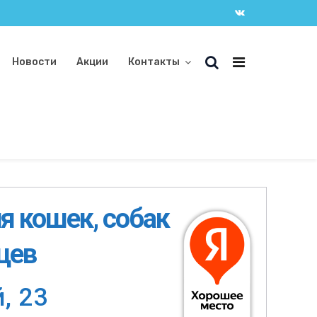
Новости
Акции
Контакты
я кошек, собак
цев
й
,
2
3