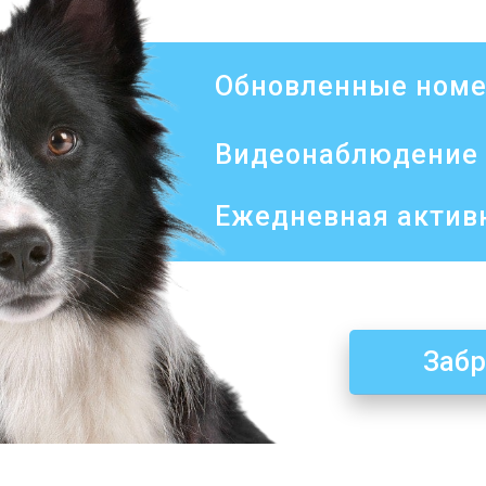
Обновленные ном
Видеонаблюдение 
Ежедневная актив
Забр