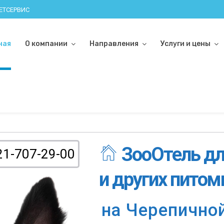
ВЕТСЕРВИС
ная
О компании
Направления
Услуги и цены
ЗооОтель дл
21-707-29-00
и других питом
н
а
Ч
е
р
е
п
и
ч
н
о