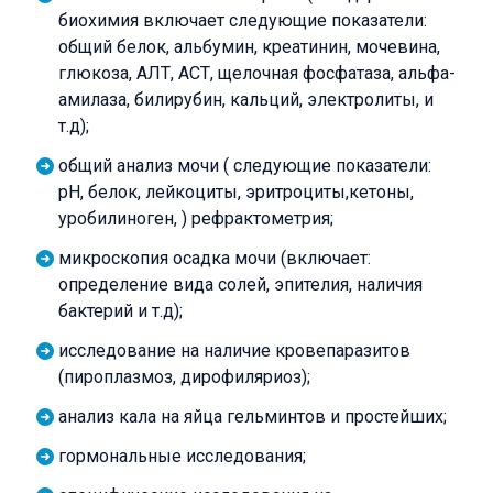
биохимия включает следующие показатели:
общий белок, альбумин, креатинин, мочевина,
глюкоза, АЛТ, АСТ, щелочная фосфатаза, альфа-
амилаза, билирубин, кальций, электролиты, и
т.д);
общий анализ мочи ( следующие показатели:
рН, белок, лейкоциты, эритроциты,кетоны,
уробилиноген, ) рефрактометрия;
микроскопия осадка мочи (включает:
определение вида солей, эпителия, наличия
бактерий и т.д);
исследование на наличие кровепаразитов
(пироплазмоз, дирофиляриоз);
анализ кала на яйца гельминтов и простейших;
гормональные исследования;