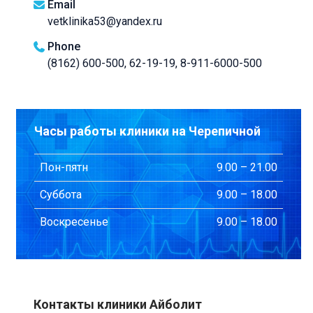
Email
vetklinika53@yandex.ru
Phone
(8162) 600-500, 62-19-19, 8-911-6000-500
Часы работы клиники на Черепичной
Пон-пятн
9.00 – 21.00
Суббота
9.00 – 18.00
Воскресенье
9.00 – 18.00
Контакты клиники Айболит