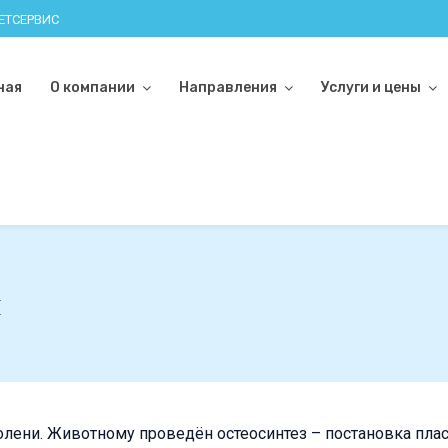
ВЕТСЕРВИС
ная
О компании
Направления
Услуги и цены
ы
олени. Животному проведён остеосинтез – постановка пла