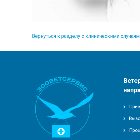
Вернуться к разделу с клиническими случаям
Вете
напр
Прие
Вызо
Про