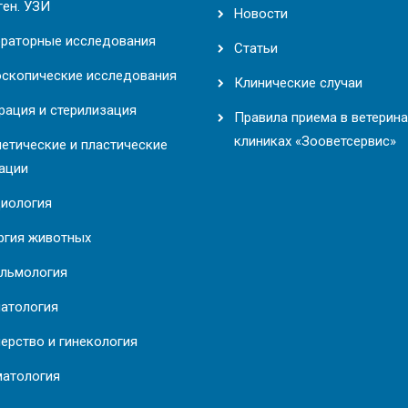
ген. УЗИ
Новости
раторные исследования
Статьи
скопические исследования
Клинические случаи
рация и стерилизация
Правила приема в ветерин
клиниках «Зооветсервис»
етические и пластические
ации
иология
ргия животных
льмология
атология
ерство и гинекология
атология