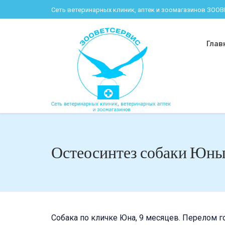
Сеть ветеринарных клиник, аптек и зоомагазинов ЗОО
Глав
Остеосинтез собаки Юн
Собака по кличке Юна, 9 месяцев. Перелом г