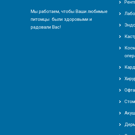
Рент
Мы работаем, чтобы Ваши любимые
Лабо
питомцы были здоровыми и
Эндо
радовали Вас!
Каст
Косм
опер
Кард
Хиру
Офта
Стом
Акуш
Дерм